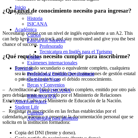
Inicio
¿Qué nivel de conocimiento necesito para ingresar?
Nosotros
Historia
ISICANA
Académica
Necesitarás contar con un nivel de inglés equivalente a un A2. This
Cursos
can help keep you on track and stay motivated and give you the best
Educación Superior
chance of success.
Profesorado
Tecnicatura en Inglés para el Turismo
¿Qué requisitos necesito cumplir para inscribirme?
Online
Exámenes internacionales
Poseer título secundario o equivalente completo, cualquiera
Servicios
sea la modalidad y emitidos por instituciones de gestión estatal
Professional English Development
o privada y consten con el debido reconocimiento.
Gestión de Visas
Becas y Convenios
– Acreditación del título secundario completo, emitido por otro país
Beca ISICANA
pero debidamente reconocido por el Ministerio de Relaciones
Biblioteca JFK
Exteriores y Culto y el Ministerio de Educación de la Nación.
American Space
Student Life
– Registrar tu inscripción en las fechas establecidas por el
Campus
calendario académico y presentar la documentación personal que se
Autogestión para alumnos
solicita en la institución formadora:
Copia del DNI (frente y dorso).