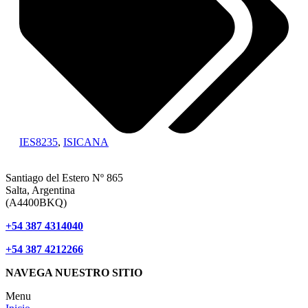
IES8235
,
ISICANA
Santiago del Estero Nº 865
Salta, Argentina
(A4400BKQ)
+54 387 4314040
+54 387 4212266
NAVEGA NUESTRO SITIO
Menu