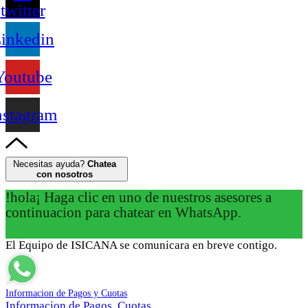
twitter
inkedin
Youtube
nstagram
Necesitas ayuda?
Chatea
con nosotros
!hola¡ Haga clic en uno de nuestros asesores a
continuacion para chatear en WhatsApp.
El Equipo de ISICANA se comunicara en breve contigo.
Informacion de Pagos y Cuotas
Informacion de Pagos, Cuotas