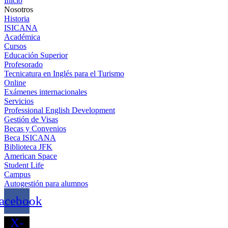
Inicio
Nosotros
Historia
ISICANA
Académica
Cursos
Educación Superior
Profesorado
Tecnicatura en Inglés para el Turismo
Online
Exámenes internacionales
Servicios
Professional English Development
Gestión de Visas
Becas y Convenios
Beca ISICANA
Biblioteca JFK
American Space
Student Life
Campus
Autogestión para alumnos
acebook
X-