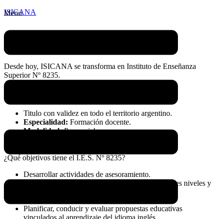
ISICANA
Menu
Nuevo Servicio a la Comunidad.
Desde hoy, ISICANA se transforma en Instituto de Enseñanza
Superior Nº 8235.
Esta Institución tiene como característica:
Titulo con validez en todo el territorio argentino.
Especialidad
:
Formación docente.
Modalidad
:
Presencial.
Duración:
4 años.
¿Qué objetivos tiene el I.E.S. Nº 8235?
Desarrollar actividades de asesoramiento.
Ejercer la enseñanza del idioma inglés en diferentes niveles y
modalidades del sistema educativo.
Planificar, conducir y evaluar propuestas educativas
vinculados al aprendizaje del idioma inglés.