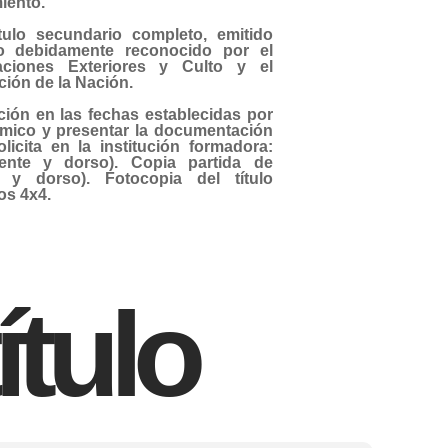
iento.
ítulo secundario completo, emitido
o debidamente reconocido por el
aciones Exteriores y Culto y el
ción de la Nación.
pción en las fechas establecidas por
émico y presentar la documentación
licita en la institución formadora:
ente y dorso). Copia partida de
e y dorso). Fotocopia del título
os 4x4.
ítulo