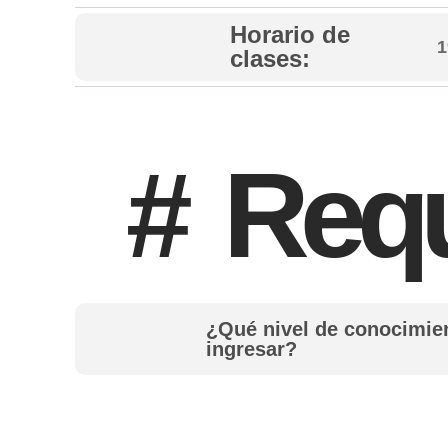
Horario de
1
clases:
#
Requ
¿Qué nivel de conocimien
ingresar?