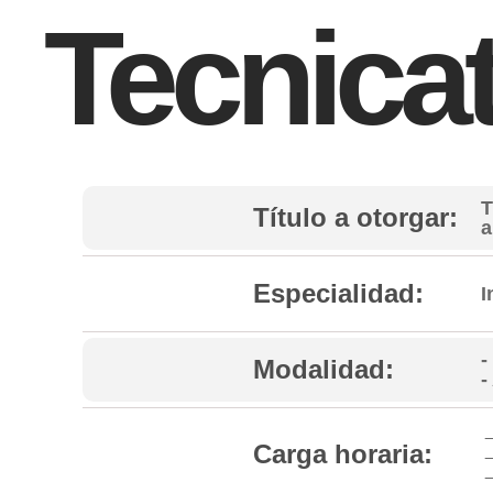
Tecnica
T
Título a otorgar:
a
Especialidad:
I
-
Modalidad:
-
→
Carga horaria:
→
→