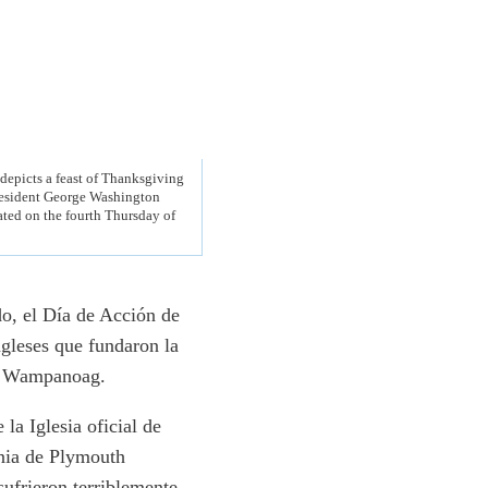
 depicts a feast of Thanksgiving
President George Washington
ted on the fourth Thursday of
do, el Día de Acción de
gleses que fundaron la
ia Wampanoag.
la Iglesia oficial de
onia de Plymouth
sufrieron terriblemente