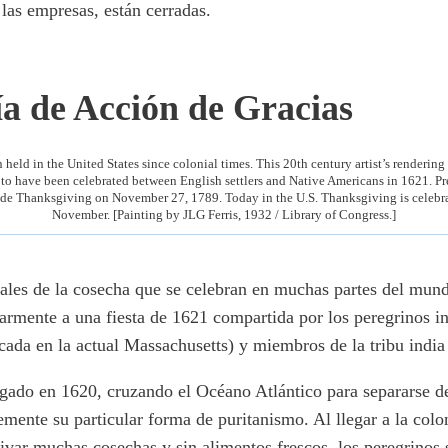
 las empresas, están cerradas.
ía de Acción de Gracias
eld in the United States since colonial times. This 20th century artist’s rendering
to have been celebrated between English settlers and Native Americans in 1621. 
wide Thanksgiving on November 27, 1789. Today in the U.S. Thanksgiving is celebra
November. [Painting by JLG Ferris, 1932 / Library of Congress.]
vales de la cosecha que se celebran en muchas partes del mun
armente a una fiesta de 1621 compartida por los peregrinos in
cada en la actual Massachusetts) y miembros de la tribu ind
gado en 1620, cruzando el Océano Atlántico para separarse de 
bremente su particular forma de puritanismo. Al llegar a la col
ivar muchas cosechas y sin alimentos frescos, los peregrinos 