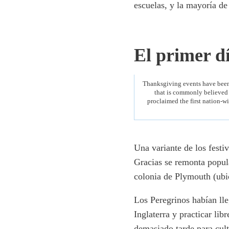
escuelas, y la mayoría de
El primer d
Thanksgiving events have been h
that is commonly believed 
proclaimed the first nation-
Una variante de los festi
Gracias se remonta popul
colonia de Plymouth (ubi
Los Peregrinos habían lle
Inglaterra y practicar li
demasiado tarde para cult