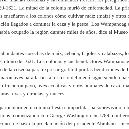
620-1621. La mitad de la colonia murió de enfermedad. La prim
 enseñaron a los colonos cómo cultivar maíz (maíz) y otros cu
ecién llegados a dominar la caza y la pesca. Los Wampanoag 
había ocupado la región durante miles de años, dice el Museo
bundantes cosechas de maíz, cebada, frijoles y calabazas, lo
l otoño de 1621. Los colonos y sus benefactores Wampanoag,
ta de la cosecha para expresar gratitud por las bendiciones de
naron aves para la fiesta, el resto del menú sigue siendo una
 ofrecieron pavo, aves acuáticas y otros animales de caza, m
uras, uvas y ciruelas, y nueces.
 particularmente con una fiesta compartida, ha sobrevivido a lo
Unidos, comenzando con George Washington en 1789, emitiero
ro no fue hasta la proclamación del presidente Abraham Linco