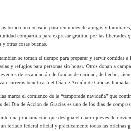
os
American Space
Student Life
as brinda una ocasión para reuniones de amigos y familiares,
unidad compartida para expresar gratitud por las libertades q
a y otras cosas buenas.
ambién se toman el tiempo para preparar y servir comidas a l
esias y refugios para personas sin hogar. Otros donan a campa
 eventos de recaudación de fondos de caridad; de hecho, cient
lizan carreras benéficas del Día de Acción de Gracias llamada
ias marca el comienzo de la “temporada navideña” que contin
s del Día de Acción de Gracias es uno de los días de compras
emite una proclamación que designa el cuarto jueves de novi
un feriado federal oficial y prácticamente todas las oficinas