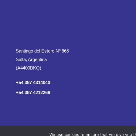
Santiago del Estero Nº 865
Salta, Argentina
(A4400BKQ)
+54 387 4314040
+54 387 4212266
We use cookies to ensure that we give you th