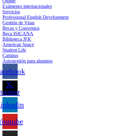
Online
Exámenes internacionales
Servicios
Professional English Development
Gestión de Visas
Becas y Convenios
Beca ISICANA
Biblioteca JFK
American Space
Student Life
Campus
Autogestión para alumnos
acebook
X-
twitter
inkedin
Youtube