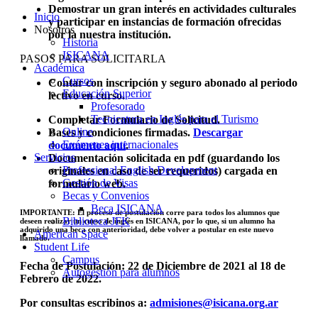
Demostrar un gran interés en actividades culturales
Inicio
y participar en instancias de formación ofrecidas
Nosotros
por la nuestra institución.
Historia
ISICANA
PASOS PARA SOLICITARLA
Académica
Cursos
Contar con inscripción y seguro abonado al periodo
Educación Superior
lectivo en curso.
Profesorado
Tecnicatura en Inglés para el Turismo
Completar Formulario de Solicitud.
Online
Bases y condiciones firmadas.
Descargar
Exámenes internacionales
documento aquí
.
Servicios
Documentación solicitada en pdf (guardando los
Professional English Development
originales en caso de ser requeridos) cargada en
Gestión de Visas
formulario web.
Becas y Convenios
Beca ISICANA
IMPORTANTE: El proceso de postulación corre para todos los alumnos que
Biblioteca JFK
deseen realizar un curso de inglés en ISICANA, por lo que, si un alumno ha
adquirido una beca con anterioridad, debe volver a postular en este nuevo
American Space
llamado.
Student Life
Campus
Fecha de Postulación: 22 de Diciembre de 2021 al 18 de
Autogestión para alumnos
Febrero de 2022.
Por consultas escribinos a:
admisiones@isicana.org.ar