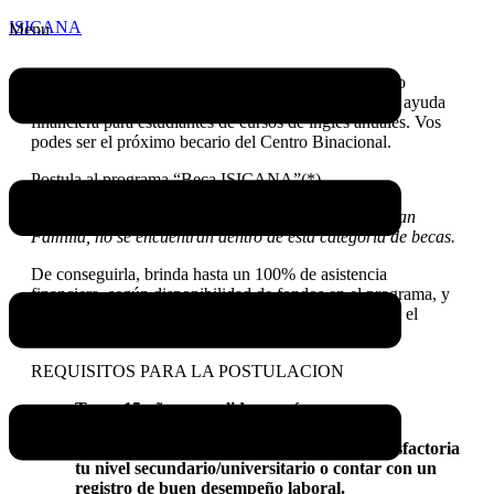
ISICANA
Menu
El Instituto Salteño de Intercambio Cultural Argentino
Norteamericano te invita a postular a un programa de ayuda
financiera para estudiantes de cursos de inglés anuales. Vos
podes ser el próximo becario del Centro Binacional.
Postula al programa “Beca ISICANA”(*)
(*) Los aplicantes a Convenios, Beca Municipal y Plan
Familia, no se encuentran dentro de esta categoría de becas.
De conseguirla, brinda hasta un 100% de asistencia
financiera, según disponibilidad de fondos en el programa, y
podes aplicar a todos los cursos anuales ofrecidos por el
Centro Binacional.
REQUISITOS PARA LA POSTULACION
Tener 15 años cumplidos o más.
Ingresar a un curso de inglés anual.
Encontrarte desempeñando de manera satisfactoria
tu nivel secundario/universitario o contar con un
registro de buen desempeño laboral.