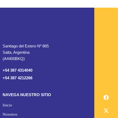
Santiago del Estero Nº 865
Salta, Argentina
(A4400BKQ)
+54 387 4314040
+54 387 4212266
NAVEGA NUESTRO SITIO
Inicio
Nosotros