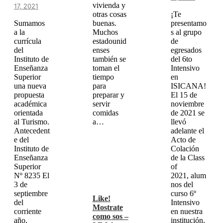
vivienda y
17, 2021
otras cosas
¡Te
Sumamos
buenas.
presentamo
a la
Muchos
s al grupo
currícula
estadounid
de
del
enses
egresados
Instituto de
también se
del 6to
Enseñanza
toman el
Intensivo
Superior
tiempo
en
una nueva
para
ISICANA!
propuesta
preparar y
El 15 de
académica
servir
noviembre
orientada
comidas
de 2021 se
al Turismo.
a…
llevó
Antecedent
adelante el
e del
Acto de
Instituto de
Colación
Enseñanza
de la Class
Superior
of
Nº 8235 El
2021, alum
3 de
nos del
septiembre
curso 6º
Like!
del
Intensivo
Mostrate
corriente
en nuestra
como sos –
año,
institución.