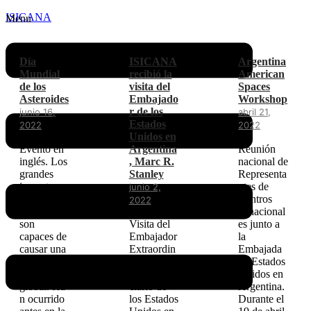
ISICANA
Menu
Día
ISICANA
Argentina
Mundial
recibió la
American
de los
visita del
Spaces
Asteroides
Embajado
Workshop
r de los
junio 16,
abril 21,
Estados
2022
2022
Unidos en
Evento en
Argentina
Reunión
inglés. Los
, Marc R.
nacional de
grandes
Stanley
Representa
impactos
ntes de
junio 2,
de
Centros
2022
asteroides
Binacional
son
Visita del
es junto a
capaces de
Embajador
la
causar una
Extraordin
Embajada
devastació
ario y
de Estados
n
Plenipoten
Unidos en
global. Ha
ciario de
Argentina.
n ocurrido
los Estados
Durante el