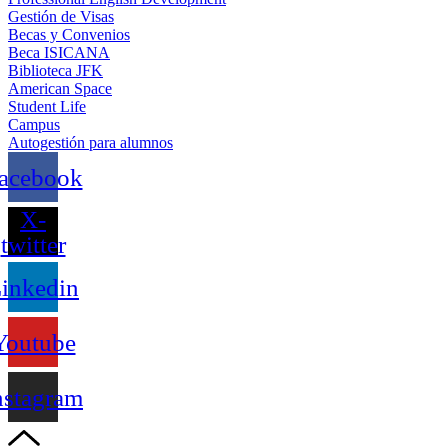
Gestión de Visas
Becas y Convenios
Beca ISICANA
Biblioteca JFK
American Space
Student Life
Campus
Autogestión para alumnos
acebook
X-
twitter
inkedin
Youtube
nstagram