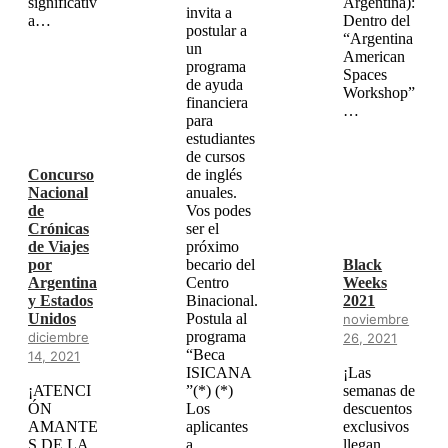
significativ
Argentina):
invita a
a…
Dentro del
postular a
“Argentina
un
American
programa
Spaces
de ayuda
Workshop”
financiera
…
para
estudiantes
de cursos
Concurso
de inglés
Nacional
anuales.
de
Vos podes
Crónicas
ser el
de Viajes
próximo
por
becario del
Black
Argentina
Centro
Weeks
y Estados
Binacional.
2021
Unidos
Postula al
noviembre
programa
diciembre
26, 2021
“Beca
14, 2021
ISICANA
¡Las
¡ATENCI
”(*) (*)
semanas de
ÓN
Los
descuentos
AMANTE
aplicantes
exclusivos
S DE LA
a
llegan