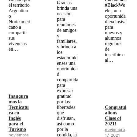
Gracias
el territorio
#BlackWe
brinda una
Argentino
eks, una
ocasión
o
oportunida
para
Norteameri
d exclusiva
reuniones
cano a
para
de amigos
compartir
nuevos y
y
sus
alumnos
familiares,
vivencias
regulares
y brinda a
en…
de
los
inscribirse
estadounid
al…
enses una
oportunida
d
compartida
para
expresar
Inaugura
gratitud
mos la
por las
Tecnicatu
libertades
Congratul
ra en
que
ations
Inglés
disfrutan,
Class of
para el
así como
2021!
Turismo
por la
noviembre
comida, la
noviembre
17, 2021