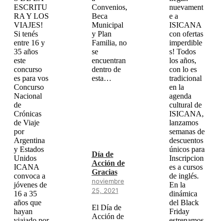
ESCRITU
Convenios,
nuevament
RA Y LOS
Beca
e a
VIAJES!
Municipal
ISICANA
Si tenés
y Plan
con ofertas
entre 16 y
Familia, no
imperdible
35 años
se
s! Todos
este
encuentran
los años,
concurso
dentro de
con lo es
es para vos
esta…
tradicional
Concurso
en la
Nacional
agenda
de
cultural de
Crónicas
ISICANA,
de Viaje
lanzamos
por
semanas de
Argentina
descuentos
y Estados
únicos para
Día de
Unidos
Inscripcion
Acción de
ICANA
es a cursos
Gracias
convoca a
de inglés.
noviembre
jóvenes de
En la
25, 2021
16 a 35
dinámica
años que
del Black
El Día de
hayan
Friday
Acción de
viajado por
estrenamos