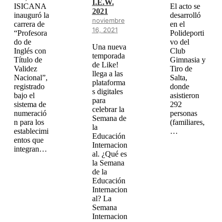
I.E.W.
ISICANA
El acto se
2021
inauguró la
desarrolló
noviembre
carrera de
en el
16, 2021
“Profesora
Polideporti
do de
vo del
Una nueva
Inglés con
Club
temporada
Título de
Gimnasia y
de Like!
Validez
Tiro de
llega a las
Nacional”,
Salta,
plataforma
registrado
donde
s digitales
bajo el
asistieron
para
sistema de
292
celebrar la
numeració
personas
Semana de
n para los
(familiares,
la
establecimi
…
Educación
entos que
Internacion
integran…
al. ¿Qué es
la Semana
de la
Educación
Internacion
al? La
Semana
Internacion