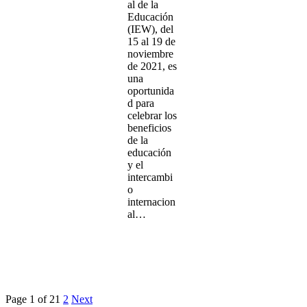
al de la
Educación
(IEW), del
15 al 19 de
noviembre
de 2021, es
una
oportunida
d para
celebrar los
beneficios
de la
educación
y el
intercambi
o
internacion
al…
Page 1 of 2
1
2
Next