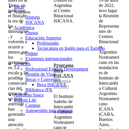
antes en la
Unidos en
19 de abril
Tierra, en
Argentina
de 2022,
Inicio
particular,
al Centro
tuvo lugar
Nosotros
el final de
Binacional
la Reunión
Historia
la era de
ISICANA.
de
ISICANA
los
Representa
Académica
dinosaurios
ntes de
Cursos
, y
Centros
Educación Superior
volverán a
Binacional
Profesorado
ocurrir a
es
Tecnicatura en Inglés para el Turismo
menos que
Argentino
Online
los
Norteameri
Exámenes internacionales
prevengam
cano en las
Servicios
Programa
os. La
instalacion
Professional English Development
Beca
escala y las
es de
Gestión de Visas
ISICANA
posibles
Instituto de
Becas y Convenios
diciembre
consecuen
Intercambi
Beca ISICANA
24, 2021
cias del
o Cultural
Biblioteca JFK
impacto de
Argentino
American Space
El Instituto
un gran
Norteameri
Student Life
Salteño de
asteroide
cano
Campus
Intercambi
han
ICANA
Autogestión para alumnos
o Cultural
generado
(CABA,
Argentino
una
Buenos
Norteameri
atención
Aires,
cano te